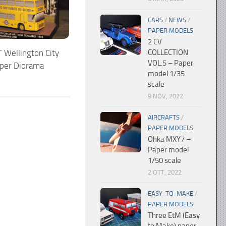
CARS
/
NEWS
/
PAPER MODELS
2 CV
T Wellington City
COLLECTION
VOL.5 – Paper
aper Diorama
model 1/35
scale
9 NOV, 2022
AIRCRAFTS
/
PAPER MODELS
Ohka MXY7 –
Paper model
1/50 scale
2 OTT, 2022
EASY-TO-MAKE
/
PAPER MODELS
Three EtM (Easy