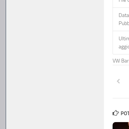
File
Da
Pubb
Ulti
aggi
VW Bar
POT