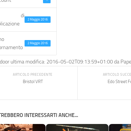
 Count
ta di
2 Maggio 2016
licazione
mo
2 Maggio 2016
ornamento
door
ultima modifica:
2016-05-02T09:13:59+01:00
da
Pape
ARTICOLO PRECEDENTE
ARTICOLO SUCC
Bristol VRT
Edo Street 
REBBERO INTERESSARTI ANCHE...