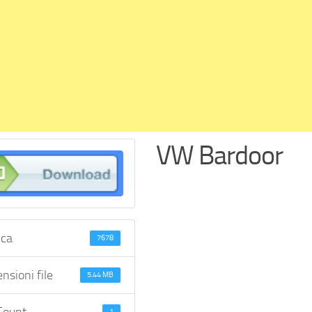
VW Bardoor
ica
7678
nsioni file
5.44 MB
1