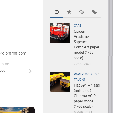
CARS
Citroen
Acadiane
Sapeurs
Pompiers paper
model (1/35
rdiorama.com
scale)
7 AGO, 2023
ESSIVO
Food
PAPER MODELS
/
TRUCKS
Fiat 691 – 4 assi
(millepiedi)
Cisterna AGIP
paper model
(1/66 scale)
6 MAR, 2023