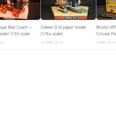
yal Mail Coach –
Fokker D.VI paper model
Bristol VR
odel 1/35 scale
(1/64 scale)
Circular P
021
23 MAR, 2019
3 APR, 2016