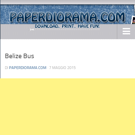
DOWNLOADS
Belize Bus
AIRCRAFTS
ARMY
DI
PAPERDIORAMA.COM
· 7 MAGGIO 2015
BUSES
CARS
EASY-TO-MAKE
MISC.
SHIPS
TOYS