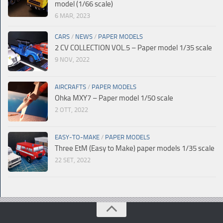
model (1/66 scale)
6 MAR, 2023
CARS
/
NEWS
/
PAPER MODELS
2 CV COLLECTION VOL.5 – Paper model 1/35 scale
9 NOV, 2022
AIRCRAFTS
/
PAPER MODELS
Ohka MXY7 – Paper model 1/50 scale
2 OTT, 2022
EASY-TO-MAKE
/
PAPER MODELS
Three EtM (Easy to Make) paper models 1/35 scale
22 SET, 2022